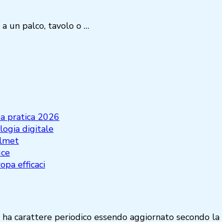
 a un palco, tavolo o …
da pratica 2026
logia digitale
elmet
uce
opa efficaci
 ha carattere periodico essendo aggiornato secondo la di