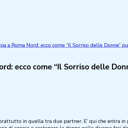
ia a Roma Nord: ecco come “Il Sorriso delle Donne” pu
d: ecco come “Il Sorriso delle Donn
rattutto in quella tra due partner. E’ qui che entra in gi
ne di coppia e sostenere le donne nelle diverse fasi del