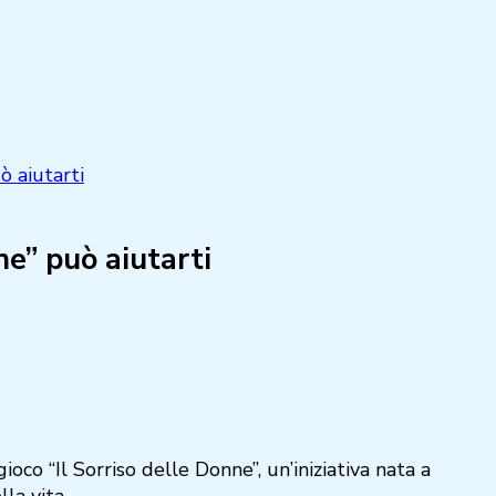
ò aiutarti
e” può aiutarti
oco “Il Sorriso delle Donne”, un’iniziativa nata a
la vita.